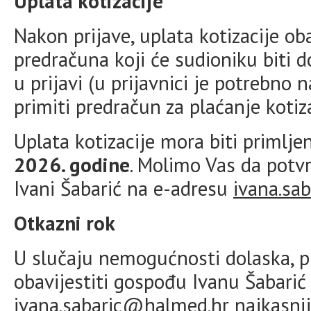
Uplata kotizacije
Nakon prijave, uplata kotizacije ob
predračuna koji će sudioniku biti 
u prijavi (u prijavnici je potrebno n
primiti predračun za plaćanje kotiza
Uplata kotizacije mora biti primlj
2026. godine
. Molimo Vas da potv
Ivani Šabarić na e-adresu
ivana.sa
Otkazni rok
U slučaju nemogućnosti dolaska, pr
obavijestiti gospođu Ivanu Šabari
ivana.sabaric@halmed.hr
najkasni