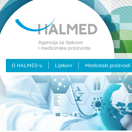
O HALMED-u
Lijekovi
Medicinski proizvodi