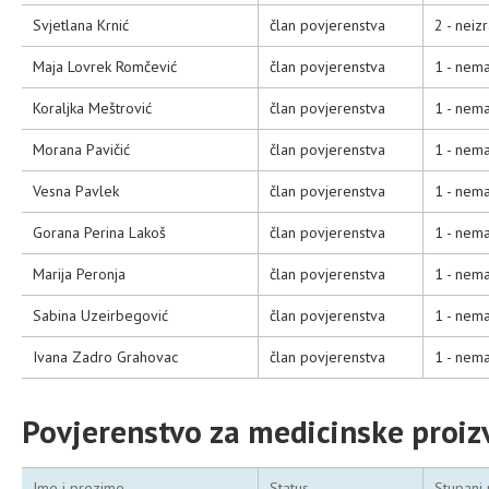
Svjetlana Krnić
član povjerenstva
2 - neiz
Maja Lovrek Romčević
član povjerenstva
1 - nema
Koraljka Meštrović
član povjerenstva
1 - nema
Morana Pavičić
član povjerenstva
1 - nema
Vesna Pavlek
član povjerenstva
1 - nema
Gorana Perina Lakoš
član povjerenstva
1 - nema
Marija Peronja
član povjerenstva
1 - nema
Sabina Uzeirbegović
član povjerenstva
1 - nema
Ivana Zadro Grahovac
član povjerenstva
1 - nema
Povjerenstvo za medicinske proi
Ime i prezime
Status
Stupanj 