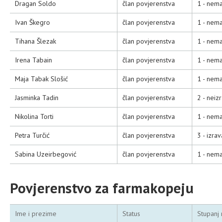
Dragan Soldo
član povjerenstva
1 - nema
Ivan Škegro
član povjerenstva
1 - nema
Tihana Šlezak
član povjerenstva
1 - nema
Irena Tabain
član povjerenstva
1 - nema
Maja Tabak Slošić
član povjerenstva
1 - nema
Jasminka Tadin
član povjerenstva
2 - neiz
Nikolina Torti
član povjerenstva
1 - nema
Petra Turčić
član povjerenstva
3 - izra
Sabina Uzeirbegović
član povjerenstva
1 - nema
Povjerenstvo za farmakopeju
Ime i prezime
Status
Stupanj 