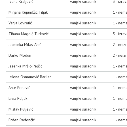
Ivana Kraljević
vanjski suradnik
3 - izra
Mirjana Kujundžić Tiljak
vanjski suradnik
1 - nema
Vanja Lovretić
vanjski suradnik
1 - nema
Tihana Magdić Turković
vanjski suradnik
3 - izra
Jasminka Milas-Ahić
vanjski suradnik
2 - neiz
Darko Modun
vanjski suradnik
2 - neiz
Jasenka Mršić-Pelčić
vanjski suradnik
1 - nema
Jelena Osmanović Barilar
vanjski suradnik
1 - nema
Ante Penavić
vanjski suradnik
1 - nema
Livia Puljak
vanjski suradnik
1 - nema
Mislav Puljević
vanjski suradnik
1 - nema
Erden Radončić
vanjski suradnik
1 - nema