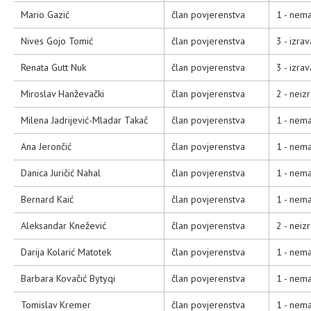
Mario Gazić
član povjerenstva
1 - nema
Nives Gojo Tomić
član povjerenstva
3 - izra
Renata Gutt Nuk
član povjerenstva
3 - izra
Miroslav Hanževački
član povjerenstva
2 - neiz
Milena Jadrijević-Mladar Takač
član povjerenstva
1 - nema
Ana Jerončić
član povjerenstva
1 - nema
Danica Juričić Nahal
član povjerenstva
1 - nema
Bernard Kaić
član povjerenstva
1 - nema
Aleksandar Knežević
član povjerenstva
2 - neiz
Darija Kolarić Matotek
član povjerenstva
1 - nema
Barbara Kovačić Bytyqi
član povjerenstva
1 - nema
Tomislav Kremer
član povjerenstva
1 - nema