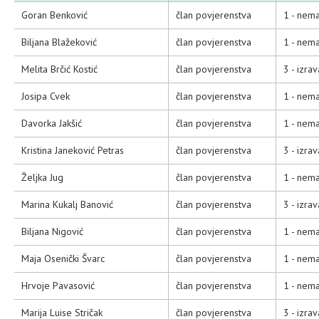
Goran Benković
član povjerenstva
1 - nema
Biljana Blažeković
član povjerenstva
1 - nema
Melita Brčić Kostić
član povjerenstva
3 - izra
Josipa Cvek
član povjerenstva
1 - nema
Davorka Jakšić
član povjerenstva
1 - nema
Kristina Janeković Petras
član povjerenstva
3 - izra
Željka Jug
član povjerenstva
1 - nema
Marina Kukalj Banović
član povjerenstva
3 - izra
Biljana Nigović
član povjerenstva
1 - nema
Maja Osenički Švarc
član povjerenstva
1 - nema
Hrvoje Pavasović
član povjerenstva
1 - nema
Marija Luise Stričak
član povjerenstva
3 - izra