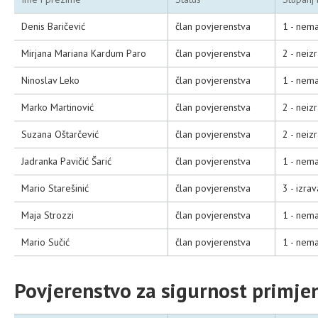
Denis Baričević
član povjerenstva
1 - nema
Mirjana Mariana Kardum Paro
član povjerenstva
2 - neiz
Ninoslav Leko
član povjerenstva
1 - nema
Marko Martinović
član povjerenstva
2 - neiz
Suzana Oštarčević
član povjerenstva
2 - neiz
Jadranka Pavičić Šarić
član povjerenstva
1 - nema
Mario Starešinić
član povjerenstva
3 - izra
Maja Strozzi
član povjerenstva
1 - nema
Mario Sučić
član povjerenstva
1 - nema
Povjerenstvo za sigurnost primjen