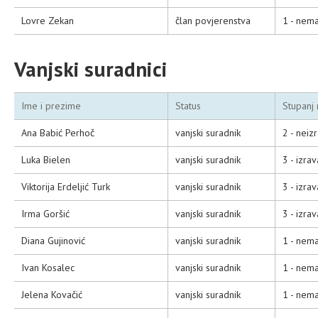
Lovre Zekan
član povjerenstva
1 - nema
Vanjski suradnici
Ime i prezime
Status
Stupanj 
Ana Babić Perhoč
vanjski suradnik
2 - neiz
Luka Bielen
vanjski suradnik
3 - izra
Viktorija Erdeljić Turk
vanjski suradnik
3 - izra
Irma Goršić
vanjski suradnik
3 - izra
Diana Gujinović
vanjski suradnik
1 - nema
Ivan Kosalec
vanjski suradnik
1 - nema
Jelena Kovačić
vanjski suradnik
1 - nema