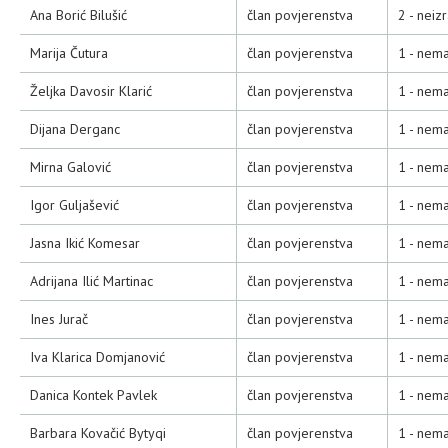
Ana Borić Bilušić
član povjerenstva
2 - neiz
Marija Čutura
član povjerenstva
1 - nema
Željka Davosir Klarić
član povjerenstva
1 - nema
Dijana Derganc
član povjerenstva
1 - nema
Mirna Galović
član povjerenstva
1 - nema
Igor Guljašević
član povjerenstva
1 - nema
Jasna Ikić Komesar
član povjerenstva
1 - nema
Adrijana Ilić Martinac
član povjerenstva
1 - nema
Ines Jurač
član povjerenstva
1 - nema
Iva Klarica Domjanović
član povjerenstva
1 - nema
Danica Kontek Pavlek
član povjerenstva
1 - nema
Barbara Kovačić Bytyqi
član povjerenstva
1 - nema