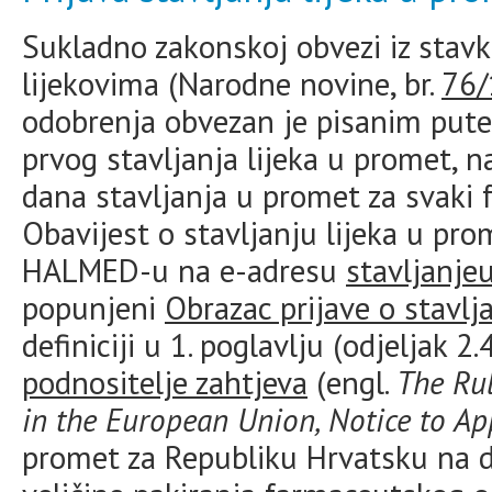
Sukladno zakonskoj obvezi iz stavk
lijekovima (Narodne novine, br.
76/
odobrenja obvezan je pisanim pute
prvog stavljanja lijeka u promet, 
dana stavljanja u promet za svaki f
Obavijest o stavljanju lijeka u pro
HALMED-u na e-adresu
stavljanj
popunjeni
Obrazac prijave o stavlj
definiciji u 1. poglavlju (odjeljak 
podnositelje zahtjeva
(engl.
The Ru
in the European Union, Notice to Ap
promet za Republiku Hrvatsku na da