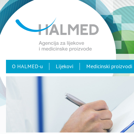
O HALMED-u
Lijekovi
Medicinski proizvodi