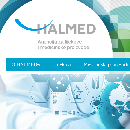
O HALMED-u
Lijekovi
Medicinski proizvodi