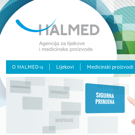
O HALMED-u
Lijekovi
Medicinski proizvodi