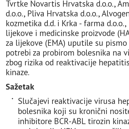
Tvrtke Novartis Hrvatska d.o.o., Am
d.o.o., Pliva Hrvatska d.o.o., Alvogen
kozmetika d.d. i Krka - farma d.o.o.
lijekove i medicinske proizvode 
za lijekove (EMA) uputile su pism
potrebi za probirom bolesnika na vir
zbog rizika od reaktivacije hepatit
kinaze.
Sažetak
Slučajevi reaktivacije virusa he
bolesnika koji su kronični nosit
inhibitore BCR-ABL tirozin kinaz