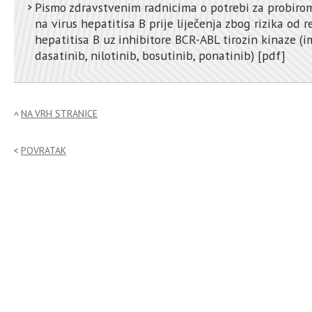
Pismo zdravstvenim radnicima o potrebi za probiro
na virus hepatitisa B prije liječenja zbog rizika od r
hepatitisa B uz inhibitore BCR-ABL tirozin kinaze (i
dasatinib, nilotinib, bosutinib, ponatinib)
[pdf]
NA VRH STRANICE
POVRATAK