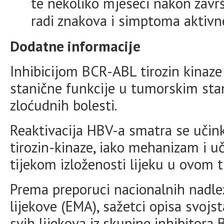
te nekoliko mjeseci nakon zavr
radi znakova i simptoma aktivne
Dodatne informacije
Inhibicijom BCR-ABL tirozin kinaze
stanične funkcije u tumorskim stan
zloćudnih bolesti.
Reaktivacija HBV-a smatra se učin
tirozin-kinaze, iako mehanizam i u
tijekom izloženosti lijeku u ovom 
Prema preporuci nacionalnih nadlež
lijekove (EMA), sažetci opisa svojst
svih lijekova iz skupine inhibitora