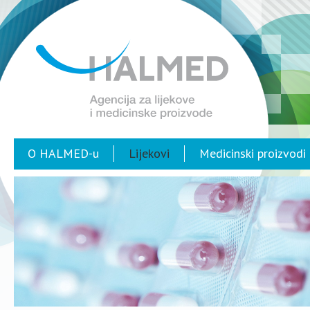
O HALMED-u
Lijekovi
Medicinski proizvodi