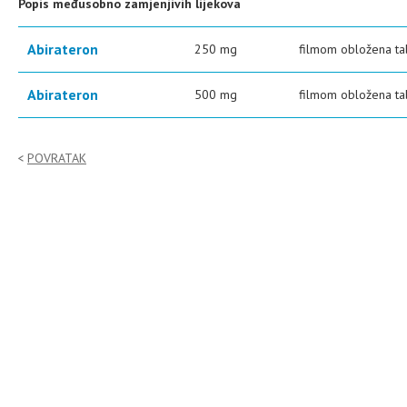
Popis međusobno zamjenjivih lijekova
Abirateron
250 mg
filmom obložena tab
Abirateron
500 mg
filmom obložena ta
POVRATAK