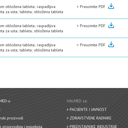
om obložena tableta; raspadljiva
>
Preuzmite PDF
eta za usta; tableta; obložena tableta
om obložena tableta; raspadljiva
>
Preuzmite PDF
eta za usta; tableta; obložena tableta
om obložena tableta; raspadljiva
>
Preuzmite PDF
eta za usta; tableta; obložena tableta
MED-u
HALMED za:
i
PACIJENTE I JAVNOST
nski proizvodi
ZDRAVSTVENE RADNIKE
, proizvodnja i inspekcija
PREDSTAVNIKE INDUSTRIJE