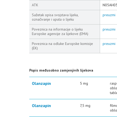
ATK
N05AH0
Sažetak opisa svojstava lijeka,
preuzmi
označivanje i uputa o lijeku
Poveznica na informacije o lijeku
preuzmi
Europske agencije za lijekove (EMA)
Poveznica na odluke Europske komisije
preuzmi
(EK)
Popis međusobno zamjenjivih lijekova
Olanzapin
5 mg
rasp
oblo
tabl
Olanzapin
7,5 mg
film
oblo