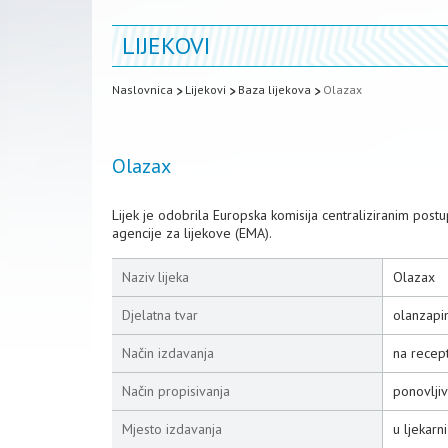
LIJEKOVI
Naslovnica
Lijekovi
Baza lijekova
Olazax
Olazax
Lijek je odobrila Europska komisija centraliziranim po
agencije za lijekove (EMA).
Naziv lijeka
Olazax
Djelatna tvar
olanzapi
Način izdavanja
na recep
Način propisivanja
ponovljiv
Mjesto izdavanja
u ljekarni