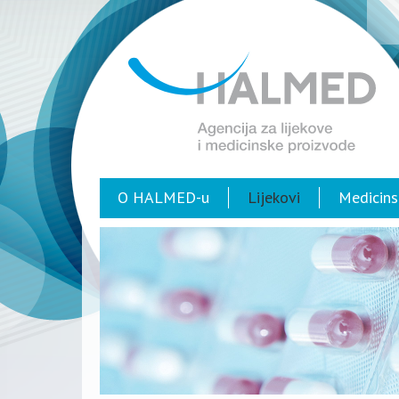
O HALMED-u
Lijekovi
Medicins