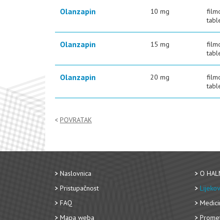
Olanzapin
10 mg
film
tabl
Olanzapin
15 mg
film
tabl
Olanzapin
20 mg
film
tabl
POVRATAK
Naslovnica
O HAL
Pristupačnost
Lijekov
FAQ
Medici
Mapa weba
Promet