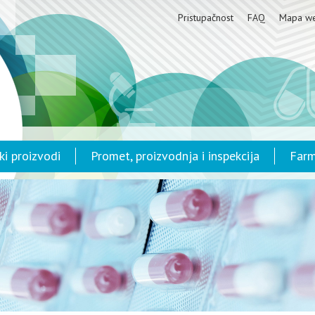
Pristupačnost
FAQ
Mapa w
ki proizvodi
Promet, proizvodnja i inspekcija
Farm