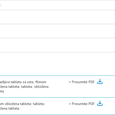
3
adljiva tableta za usta; filmom
>
Preuzmite PDF
žena tableta; tableta; obložena
eta
om obložena tableta; tableta;
>
Preuzmite PDF
žena tableta