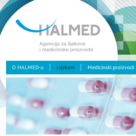
O HALMED-u
Lijekovi
Medicinski proizvodi