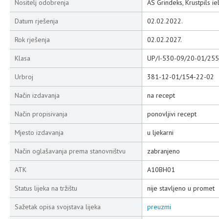
Nositelj odobrenja
AS Grindeks, Krustpils iel
Datum rješenja
02.02.2022.
Rok rješenja
02.02.2027.
Klasa
UP/I-530-09/20-01/255
Urbroj
381-12-01/154-22-02
Način izdavanja
na recept
Način propisivanja
ponovljivi recept
Mjesto izdavanja
u ljekarni
Način oglašavanja prema stanovništvu
zabranjeno
ATK
A10BH01
Status lijeka na tržištu
nije stavljeno u promet
Sažetak opisa svojstava lijeka
preuzmi