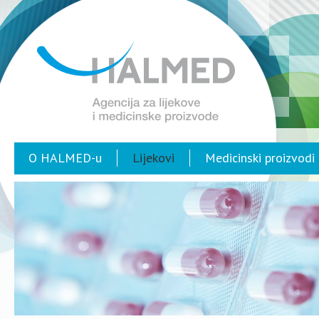
O HALMED-u
Lijekovi
Medicinski proizvodi