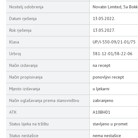
Nositelj odobrenja
Novatin Limited, 5a Bokk
Datum rješenja
13.05.2022.
Rok rješenja
13.05.2027.
Klasa
UP/I-530-09/21-01/75
Urbroj
381-12-01/38-22-06
Način izdavanja
na recept
Način propisivanja
ponovljivi recept
Mjesto izdavanja
u ljekarni
Način oglašavanja prema stanovništvu
zabranjeno
ATK
A10BH01
Status lijeka na tržištu
stavljeno u promet
Status nestašice
nema nestašice