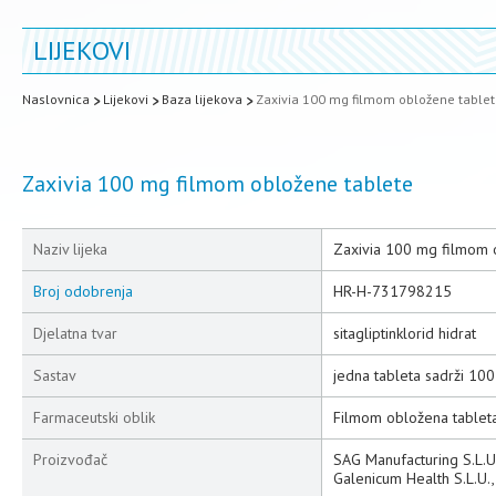
LIJEKOVI
Naslovnica
Lijekovi
Baza lijekova
Zaxivia 100 mg filmom obložene table
Zaxivia 100 mg filmom obložene tablete
Naziv lijeka
Zaxivia 100 mg filmom 
Broj odobrenja
HR-H-731798215
Djelatna tvar
sitagliptinklorid hidrat
Sastav
jedna tableta sadrži 100 
Farmaceutski oblik
Filmom obložena tablet
Proizvođač
SAG Manufacturing S.L.U.
Galenicum Health S.L.U.,