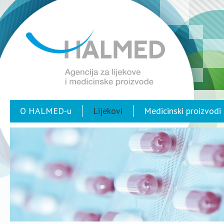
O HALMED-u
Lijekovi
Medicinski proizvodi