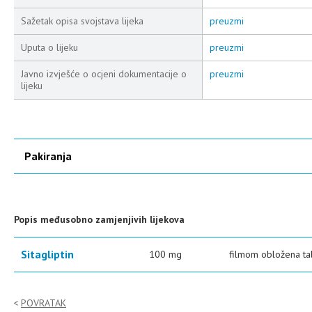
Sažetak opisa svojstava lijeka
preuzmi
Uputa o lijeku
preuzmi
Javno izvješće o ocjeni dokumentacije o
preuzmi
lijeku
Pakiranja
Popis međusobno zamjenjivih lijekova
Sitagliptin
100 mg
filmom obložena ta
POVRATAK