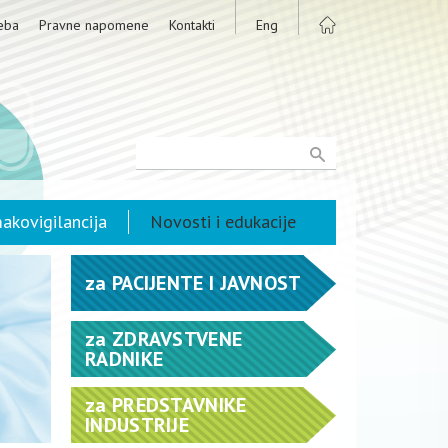
eba
Pravne napomene
Kontakti
Eng
akovigilancija
Novosti i edukacije
za
PACIJENTE I JAVNOST
za
ZDRAVSTVENE
RADNIKE
za
PREDSTAVNIKE
INDUSTRIJE