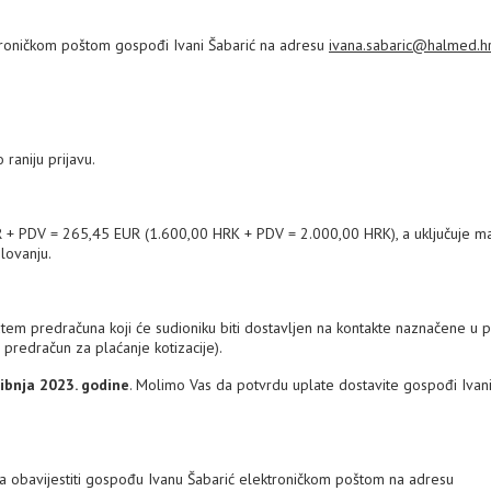
ktroničkom poštom gospođi Ivani Šabarić na adresu
ivana.sabaric@halmed.h
 raniju prijavu.
UR + PDV = 265,45 EUR (1.600,00 HRK + PDV = 2.000,00 HRK), a uključuje mat
lovanju.
putem predračuna koji će sudioniku biti dostavljen na kontakte naznačene u pr
ti predračun za plaćanje kotizacije).
vibnja 2023. godine
. Molimo Vas da potvrdu uplate dostavite gospođi Ivani
eba obavijestiti gospođu Ivanu Šabarić elektroničkom poštom na adresu