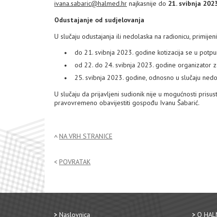
ivana.sabaric@halmed.hr
najkasnije do
21. svibnja 202
Odustajanje od sudjelovanja
U slučaju odustajanja ili nedolaska na radionicu, primijen
do 21. svibnja 2023. godine kotizacija se u potpu
od 22. do 24. svibnja 2023. godine organizator z
25. svibnja 2023. godine, odnosno u slučaju nedo
U slučaju da prijavljeni sudionik nije u mogućnosti prisu
pravovremeno obavijestiti gospođu Ivanu Šabarić.
NA VRH STRANICE
POVRATAK
Naslovnica
O HAL