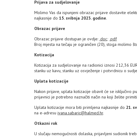
Prijava za sudjelovanje
Molimo Vas da ispunjeni obrazac prijave dostavite ele
najkasnije do
15. svibnja 2023. godine
.
Obrazac prijave
Obrazac prijave dostupan je ovdje:
.doc
;
.pdf
Broj mjesta na tečaju je ograničen (20), stoga molimo što
Kotizacija
Kotizacija za sudjelovanje na radionici iznosi 212,36 E
stanku uz kavu, stanku uz osvježenje i potvrdnicu o sudje
Uplata kotizacije
Nakon prijave, uplata kotizacije obavit će se isključivo 
prijavnici je potrebno naznačiti način na koji želite primi
Uplata kotizacije mora biti primljena najkasnije do
21. s
na e-adresu
ivana.sabaric@halmed.hr
.
Otkazni rok
U slučaju nemogućnosti dolaska, prijavljeni sudionik tr