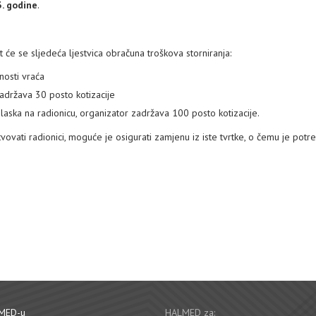
3. godine
.
it će se sljedeća ljestvica obračuna troškova storniranja:
nosti vraća
adržava 30 posto kotizacije
laska na radionicu, organizator zadržava 100 posto kotizacije.
stvovati radionici, moguće je osigurati zamjenu iz iste tvrtke, o čemu je potr
MED-u
HALMED za: