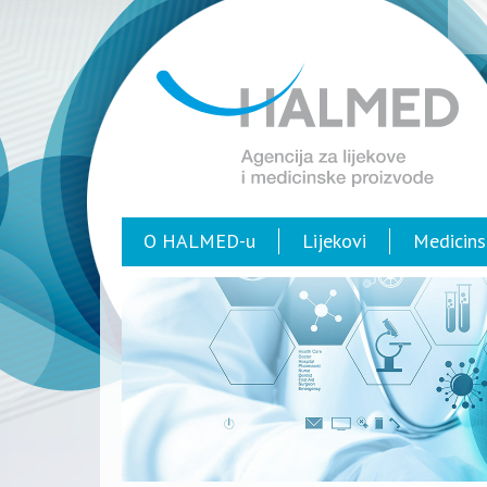
O HALMED-u
Lijekovi
Medicins