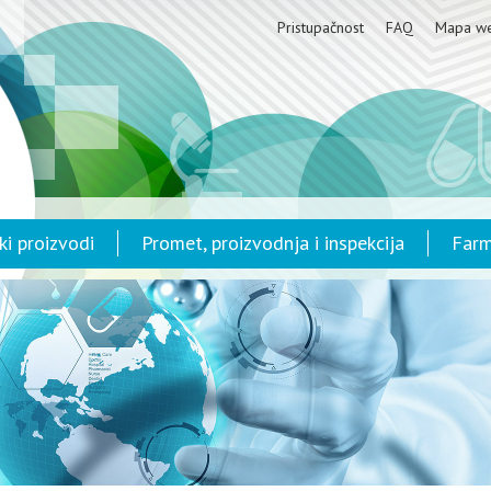
Pristupačnost
FAQ
Mapa w
ki proizvodi
Promet, proizvodnja i inspekcija
Farm