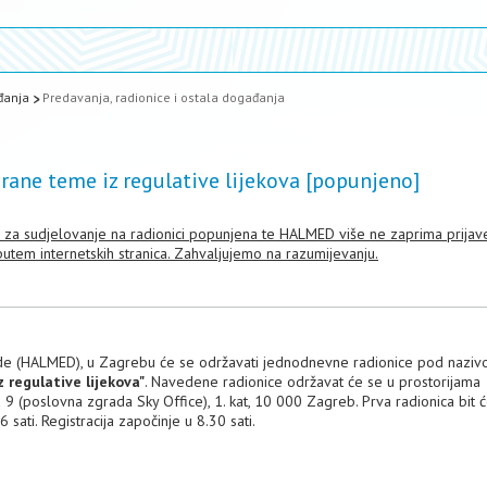
đanja
Predavanja, radionice i ostala događanja
rane teme iz regulative lijekova [popunjeno]
za sudjelovanje na radionici popunjena te HALMED više ne zaprima prijav
utem internetskih stranica. Zahvaljujemo na razumijevanju.
zvode (HALMED), u Zagrebu će se održavati jednodnevne radionice pod nazi
 regulative lijekova"
. Navedene radionice održavat će se u prostorijama
 (poslovna zgrada Sky Office), 1. kat, 10 000 Zagreb. Prva radionica bit 
6 sati. Registracija započinje u 8.30 sati.