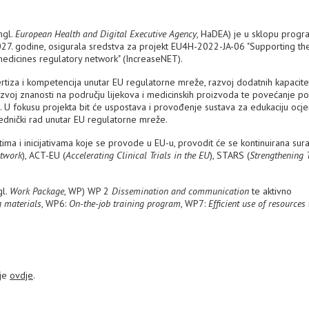
ngl.
European Health and Digital Executive Agency
, HaDEA) je u sklopu progr
027. godine, osigurala sredstva za projekt EU4H-2022-JA-06 "Supporting th
edicines regulatory network" (IncreaseNET).
pertiza i kompetencija unutar EU regulatorne mreže, razvoj dodatnih kapacite
azvoj znanosti na području lijekova i medicinskih proizvoda te povećanje po
U fokusu projekta bit će uspostava i provođenje sustava za edukaciju ocjen
ajednički rad unutar EU regulatorne mreže.
ma i inicijativama koje se provode u EU-u, provodit će se kontinuirana sura
etwork
), ACT-EU (
Accelerating Clinical Trials in the EU
), STARS (
Strengthening 
gl.
Work Package
, WP) WP 2
Dissemination and communication
te aktivno
g materials
, WP6:
On-the-job training program
, WP7:
Efficient use of resources
 je
ovdje
.