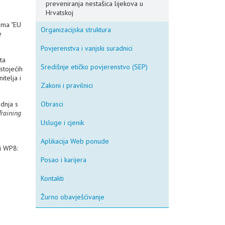
preveniranja nestašica lijekova u
Hrvatskoj
ama "EU
Organizacijska struktura
e
Povjerenstva i vanjski suradnici
ta
Središnje etičko povjerenstvo (SEP)
stojećih
itelja i
Zakoni i pravilnici
dnja s
Obrasci
Training
Usluge i cjenik
Aplikacija Web ponude
i WP8:
Posao i karijera
Kontakti
Žurno obavješćivanje