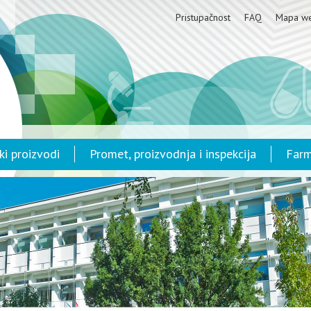
Pristupačnost
FAQ
Mapa w
ki proizvodi
Promet, proizvodnja i inspekcija
Farm