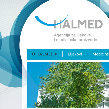
O HALMED-u
Lijekovi
Medicins