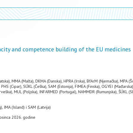
acity and competence building of the EU medicines
tska), MMA (Malta), DKMA (Danska), HPRA (Irska), BfArM (Njemačka), MPA (Š
PHS (Cipar), SÚKL (Češka), SAM (Estonija), FIMEA (Finska), OGYEI (Mađarska)
orveška), MUL (Poljska), INFARMED (Portugal), NAMMDR (Rumunjska), ŠÚKL (Sl
, IMA (Island) i SAM (Latvija)
prosinca 2026. godine