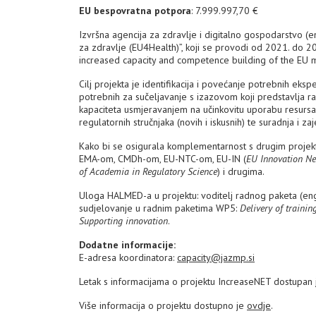
EU bespovratna potpora
: 7.999.997,70 €
Izvršna agencija za zdravlje i digitalno gospodarstvo (e
za zdravlje (EU4Health)”, koji se provodi od 2021. do 2
increased capacity and competence building of the EU m
Cilj projekta je identifikacija i povećanje potrebnih eks
potrebnih za sučeljavanje s izazovom koji predstavlja r
kapaciteta usmjeravanjem na učinkovitu uporabu resursa. 
regulatornih stručnjaka (novih i iskusnih) te suradnja i z
Kako bi se osigurala komplementarnost s drugim projekti
EMA-om, CMDh-om, EU-NTC-om, EU-IN (
EU Innovation N
of Academia in Regulatory Science
) i drugima.
Uloga HALMED-a u projektu: voditelj radnog paketa (en
sudjelovanje u radnim paketima WP5:
Delivery of trainin
Supporting innovation
.
Dodatne informacije:
E-adresa koordinatora:
capacity@jazmp.si
Letak s informacijama o projektu IncreaseNET dostupan
Više informacija o projektu dostupno je
ovdje
.