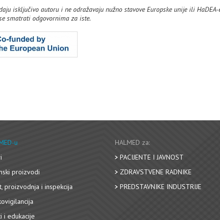
adaju isključivo autoru i ne odražavaju nužno stavove Europske unije ili HaDEA-e
u se smatrati odgovornima za iste.
MED-u
HALMED za:
i
PACIJENTE I JAVNOST
nski proizvodi
ZDRAVSTVENE RADNIKE
, proizvodnja i inspekcija
PREDSTAVNIKE INDUSTRIJE
ovigilancija
i i edukacije