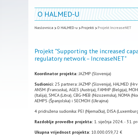
O HALMED-U
Naslovnica
O HALMED-u
Projekti
Projekt IncreaseNET
Projekt "Supporting the increased cap
regulatory network – IncreaseNET"
Koordinator projekta:
JAZMP (Slovenija)
Sudionici:
25 partnera: JAZMP (Slovenija), HALMED (Hrva
ANSM (Francuska), AGES (Austrija), FAMHP (Belgija), MOH 
(Italija), SMCA (Litva), CBG-MEB (Nizozemska), NOMA (N
AEMPS (Španjolska) i SECMOH (Ukrajina)
4 pridružena sudionika: PEI (Njemačka), DISA (Luxemburg)
Razdoblje provedbe projekta:
1. siječnja 2024. - 31. 
Ukupna vrijednost projekta:
10.000.059,72 €