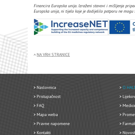
Financira Europska unija. Izraženi stavovi i mišljenja prip
Europska unija, ni tijelo koje je dodijelilo potporu ne mog
NA VRH STRANICE
Naslovnica
O HAL
Pristupačnost
Lijekov
FAQ
Medici
Mapa weba
Promet
Pravne napomene
Farmak
Kontakti
Novost