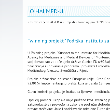
O HALMED-U
Naslovnica
O HALMED-u
Projekti
Twinning projekt "Podršk
Twinning projekt "Podrška Institutu za
U Twinning projektu "Support to the Institute for Medici
Agency for Medicines and Medical Devices of Montene
sudjelovao kao vodeće tijelo države članice EU (
MS body
financiranje i ugovaranje programa i projekata Europske 
Medicinskog fakulteta Sveučilišta u Rijeci.
Projekt je financiran od strane Europske unije i Crne Go
92,80 %. Implementacija projekta, koja je trajala 18 mjes
Glavni korisnik projekta je Institut za ljekove i medicin
Opći cilj pomoći Europske unije pružene kroz Twinning p
zakonodavstva i provođenja zakona u području slobodnog
pravne stečevine Unije i podržavanje primjene Europske 