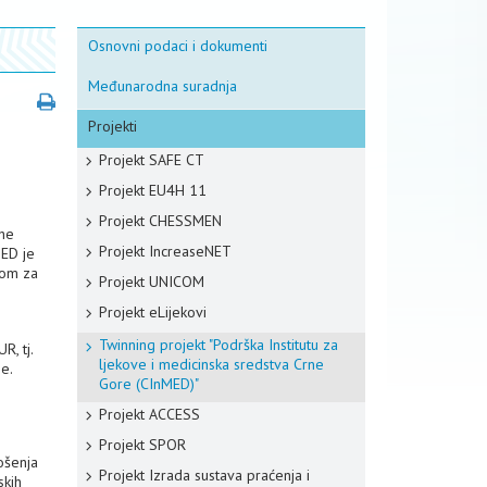
Osnovni podaci i dokumenti
Međunarodna suradnja
Projekti
Projekt SAFE CT
Projekt EU4H 11
Projekt CHESSMEN
the
Projekt IncreaseNET
ED je
jom za
Projekt UNICOM
Projekt eLijekovi
Twinning projekt "Podrška Institutu za
R, tj.
ljekove i medicinska sredstva Crne
ne.
Gore (CInMED)"
Projekt ACCESS
Projekt SPOR
ošenja
Projekt Izrada sustava praćenja i
skih