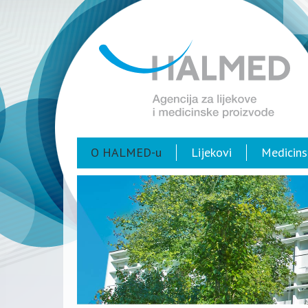
O HALMED-u
Lijekovi
Medicins