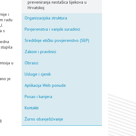
preveniranja nestašica lijekova u
Hrvatskoj
ije i
Organizacijska struktura
om radu
U.
Povjerenstva i vanjski suradnici
a s
Središnje etičko povjerenstvo (SEP)
 jedna
stupila
Zakoni i pravilnici
misija u
Obrasci
Usluge i cjenik
ano je
Aplikacija Web ponude
Posao i karijera
Kontakti
Žurno obavješćivanje
je