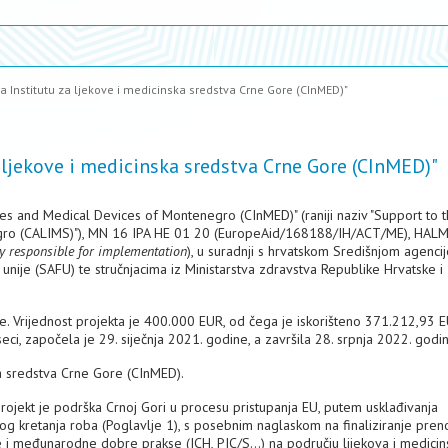
a Institutu za ljekove i medicinska sredstva Crne Gore (CInMED)"
 ljekove i medicinska sredstva Crne Gore (CInMED)"
nes and Medical Devices of Montenegro (CInMED)" (raniji naziv "Support to 
gro (CALIMS)"), MN 16 IPA HE 01 20 (EuropeAid/168188/IH/ACT/ME), HALM
 responsible for implementation
), u suradnji s hrvatskom Središnjom agenci
unije (SAFU) te stručnjacima iz Ministarstva zdravstva Republike Hrvatske i
re. Vrijednost projekta je 400.000 EUR, od čega je iskorišteno 371.212,93 EU
eci, započela je 29. siječnja 2021. godine, a završila 28. srpnja 2022. godi
ska sredstva Crne Gore (CInMED).
rojekt je podrška Crnoj Gori u procesu pristupanja EU, putem usklađivanja
 kretanja roba (Poglavlje 1), s posebnim naglaskom na finaliziranje pren
i međunarodne dobre prakse (ICH, PIC/S...) na području lijekova i medicin