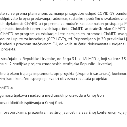
vijale su se prema planiranom, uz manje prilagodbe uslijed COVID-19 pandem
su uključivale brojna predavanja, radionice, sastanke i podršku u svakodnevn
ličitih djelatnosti CInMED-a i priprema za buduće zadatke nakon pristupanja E
je institucionalnih i operativnih kapaciteta CInMED-a: strateški plan CInMED-
n, CInMED-ov program za edukacije, letci namijenjeni promociji CInMED-ovog
dure i upute za inspekcije (GCP i GVP), itd. Pripremljeno je 20 pravilnika i
sklađeni s pravnom stečevinom EU, od kojih su četiri dokumenata usvojena i 
 projekta.
stručnjaka iz Republike Hrvatske, od čega 31 iz HALMED-a, koji su kroz 35 
a su 2 studijska posjeta crnogorskih stručnjaka Republici Hrvatskoj.
lno tijekom trajanja implementacije projekta (ukupno 6 sastanaka), kontinuir
im, kao i konačno ispunjenje sva tri obvezna rezultata projekta:
CInMED-a
gurnosti lijekova i nadzora medicinskih proizvoda u Crnoj Gori
ova i kliničkih ispitivanja u Crnoj Gori.
im preporukama, prezentirani su široj javnosti na
završnoj konferenciji koja 