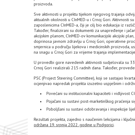
proizvoda.
Sve aktivnosti u projektu tijekom njegovog trajanja od
aktualnih okolnosti u CInMED-u i Crnoj Gori. Aktivnosti 
zaposlenicima CInMED-a, čiji je cilj bio edukacija iz raz
Također, finalizirani su dokumenti za unapređenje i jačan
akcijskim planom, CInMED-ov komunikacijski akcijski pla
doprinosa javnom zdravlju u Crnoj Gori, operativne proce
smjernica u području lijekova i medicinskih proizvoda, u
na snagu u Crnoj Gori za vrijeme trajanja implementacije
U provedbi gore navedenih aktivnosti sudjelovala su 33 
Crnoj Gori realizirali 215 radnih dana. Također, proveden
PSC (Project Steering Committee), koji se sastajao kvarta
ocjenjivao napredak projekta izuzetno uspješnim i održiv
Povećani su institucionalni kapaciteti i vidljivost 
Pojačani su sustavi post-marketinškog praćenja si
Poboljšani su sustavi odobravanja i inspekcije lijek
Rezultati projekta, zajedno s naučenim lekcijama i ključn
održana 19. srpnja 2022. godine u Podgorici
.