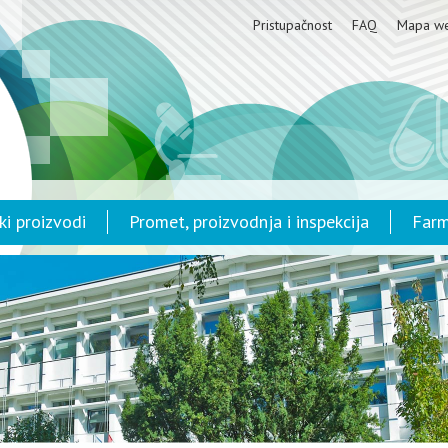
Pristupačnost
FAQ
Mapa w
ki proizvodi
Promet, proizvodnja i inspekcija
Farm