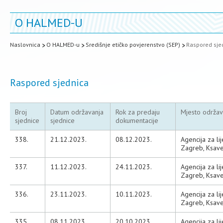
O HALMED-U
Naslovnica
O HALMED-u
Središnje etičko povjerenstvo (SEP)
Raspored sje
Raspored sjednica
Broj
Datum održavanja
Rok za predaju
Mjesto održav
sjednice
sjednice
dokumentacije
338.
21.12.2023.
08.12.2023.
Agencija za li
Zagreb, Ksave
337.
11.12.2023.
24.11.2023.
Agencija za li
Zagreb, Ksave
336.
23.11.2023.
10.11.2023.
Agencija za li
Zagreb, Ksave
335.
08.11.2023.
20.10.2023.
Agencija za li