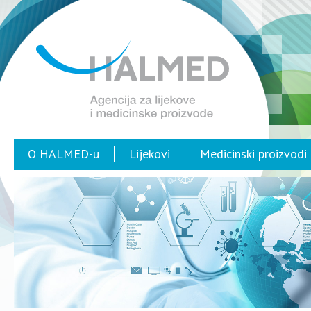
O HALMED-u
Lijekovi
Medicinski proizvodi