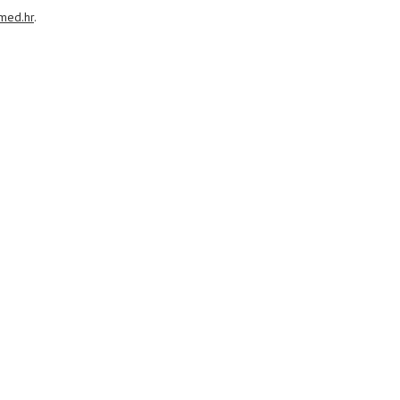
med.hr
.