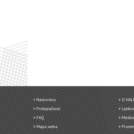
Naslovnica
O HAL
Pristupačnost
Lijekov
FAQ
Medici
Mapa weba
Promet