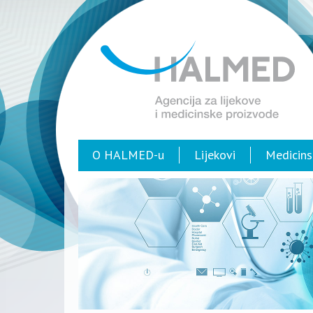
O HALMED-u
Lijekovi
Medicins