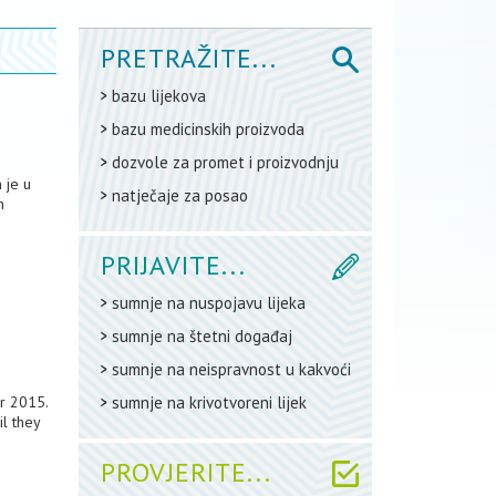
PRETRAŽITE...
bazu lijekova
bazu medicinskih proizvoda
dozvole za promet i proizvodnju
 je u
natječaje za posao
h
PRIJAVITE...
sumnje na nuspojavu lijeka
sumnje na štetni događaj
sumnje na neispravnost u kakvoći
r 2015.
sumnje na krivotvoreni lijek
l they
PROVJERITE...