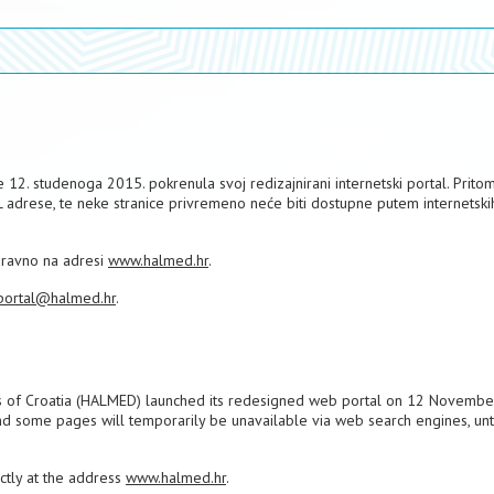
12. studenoga 2015. pokrenula svoj redizajnirani internetski portal. Pritom
L adrese, te neke stranice privremeno neće biti dostupne putem internetski
izravno na adresi
www.halmed.hr
.
portal@halmed.hr
.
s of Croatia (HALMED) launched its redesigned web portal on 12 Novembe
nd some pages will temporarily be unavailable via web search engines, unti
ectly at the address
www.halmed.hr
.