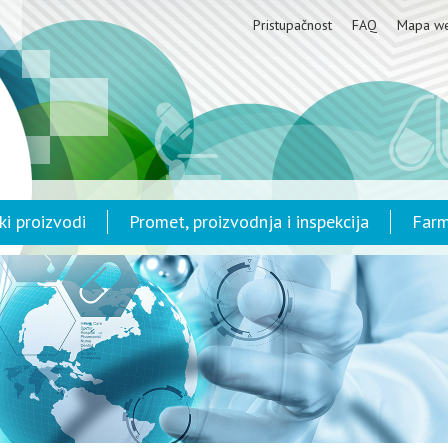
Pristupačnost
FAQ
Mapa w
ki proizvodi
Promet, proizvodnja i inspekcija
Farm