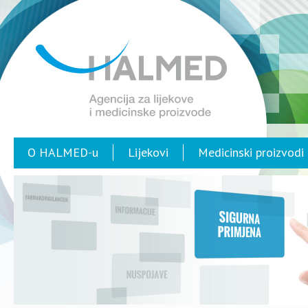
O HALMED-u
Lijekovi
Medicinski proizvodi