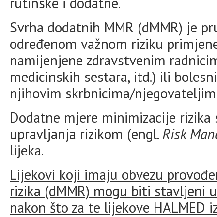
rutinske i dodatne.
Svrha dodatnih MMR (dMMR) je pruž
određenom važnom riziku primjene l
namijenjene zdravstvenim radnicima
medicinskih sestara, itd.) ili bole
njihovim skrbnicima/njegovateljima
Dodatne mjere minimizacije rizika s
upravljanja rizikom (engl.
Risk Man
lijeka.
Lijekovi koji imaju obvezu provođe
rizika (dMMR) mogu biti stavljeni
nakon što za te lijekove HALMED i