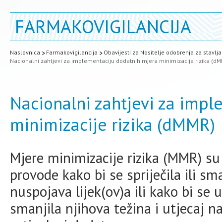
FARMAKOVIGILANCIJA
Naslovnica
Farmakovigilancija
Obavijesti za Nositelje odobrenja za stavlja
Nacionalni zahtjevi za implementaciju dodatnih mjera minimizacije rizika (d
Nacionalni zahtjevi za imp
minimizacije rizika (dMMR)
Mjere minimizacije rizika (MMR) su 
provode kako bi se spriječila ili 
nuspojava lijek(ov)a ili kako bi se
smanjila njihova težina i utjecaj n