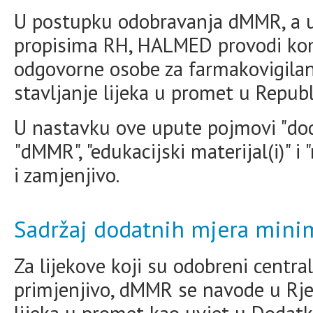
U postupku odobravanja dMMR, a u
propisima RH, HALMED provodi kom
odgovorne osobe za farmakovigilanc
stavljanje lijeka u promet u Republ
U nastavku ove upute pojmovi "doda
"dMMR", "edukacijski materijal(i)" i 
i zamjenjivo.
Sadržaj dodatnih mjera minim
Za lijekove koji su odobreni centra
primjenjivo, dMMR se navode u Rje