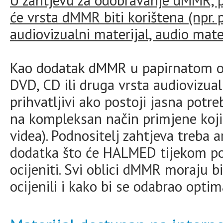
U zahtjevu za odobravanje dMMR, p
će vrsta dMMR biti korištena (npr. 
audiovizualni materijal, audio materij
Kao dodatak dMMR u papirnatom obl
DVD, CD ili druga vrsta audiovizua
prihvatljivi ako postoji jasna potre
na kompleksan način primjene koj
videa). Podnositelj zahtjeva treba 
dodatka što će HALMED tijekom p
ocijeniti. Svi oblici dMMR moraju 
ocijenili i kako bi se odabrao opti