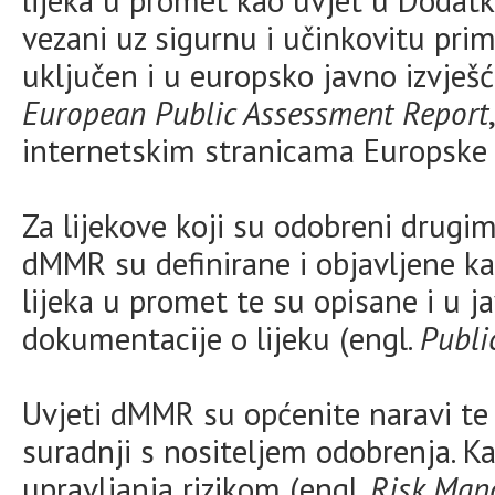
lijeka u promet kao uvjet u Dodatku
vezani uz sigurnu i učinkovitu prim
uključen i u europsko javno izvješć
European Public Assessment Report
internetskim stranicama Europske a
Za lijekove koji su odobreni drugim
dMMR su definirane i objavljene ka
lijeka u promet te su opisane i u j
dokumentacije o lijeku (engl.
Publi
Uvjeti dMMR su općenite naravi te s
suradnji s nositeljem odobrenja. 
upravljanja rizikom (engl.
Risk Man