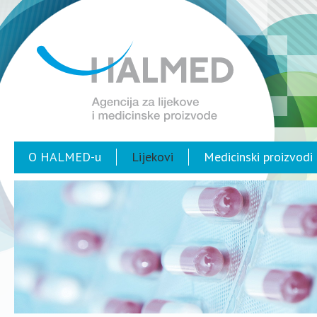
O HALMED-u
Lijekovi
Medicinski proizvodi