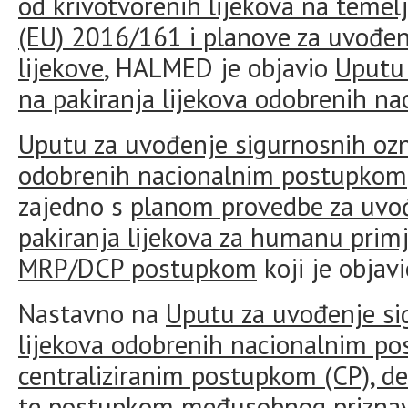
od krivotvorenih lijekova na temel
(EU) 2016/161 i planove za uvođen
lijekove
, HALMED je objavio
Uputu 
na pakiranja lijekova odobrenih n
Uputu za uvođenje sigurnosnih ozn
odobrenih nacionalnim postupkom
zajedno s
planom provedbe za uvođ
pakiranja lijekova za humanu prim
MRP/DCP postupkom
koji je objav
Nastavno na
Uputu za uvođenje si
lijekova odobrenih nacionalnim p
centraliziranim postupkom (CP), d
te postupkom međusobnog priznav