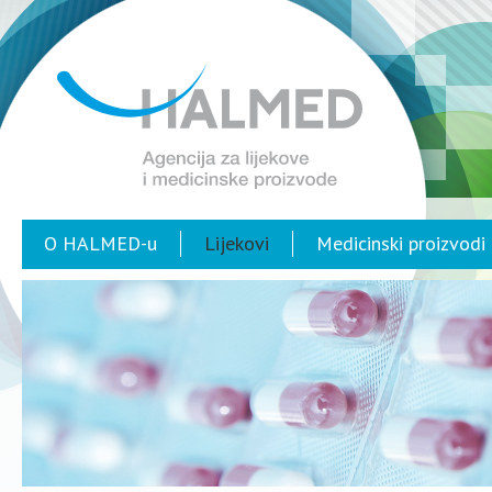
O HALMED-u
Lijekovi
Medicinski proizvodi