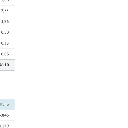
12,53
3,86
0,50
0,38
0,05
96,10
Kune
7.846
0.179