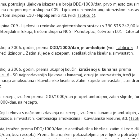
ama, potrošnja lijekova iskazana u broju DDD/1000/dan, prvo mjesto zauzi
 na drugom mjestu skupina C09 - Lijekovi u reninsko-angiotenziskom sustav
vrtom skupina C10 - Hipolipemici itd. (vidi
Tablicu 3
).
kupina C09 - Lijekovi u reninsko-angiotenziskom sustavu s 390.535.242,00 k
erijskih infekcija, trećem skupina N05 - Psiholeptici, četvrtom L01 - Citostati
skoj u 2006. godini, prema
DDD/1000/dan
, je
amlodipin
(vidi
Tablicu 5
- 
eći lizinopril. Zatim slijede diazepam, acetilsalicilna kiselina, simvastatin,
skoj u 2006. godini, prema ukupnoj količini
izraženoj u kunama
prema
icu 6
- 30 najprodavanijih lijekova u kunama), drugi je atorvastatin, treći je
inacija amoksicilina i klavulanske kiseline. Zatim slijede simvastatin, alendro
d.
 na recept, izražen prema DDD/1000/dan je opet amlodipin, zatim slijede, fu
000/dan, na recept).
šnji lijekova s načinom izdavanja na recept, izražen u kunama je amlodipin, 
tiazida, simvastatin, kombinacija amoksicilina i klavulanske kiseline, itd. (
Tabl
ta, izražen prema DDD/1000/dan je acetilsalicilna kiselina, zatim slijede di
dan, bez recepta). Prema financijskim pokazateljima, prvi lijek u potrošnji 