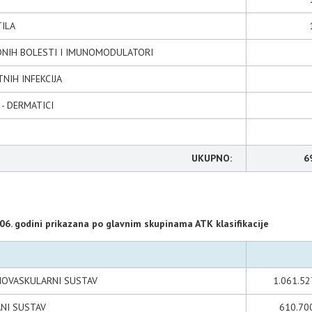
TILA
ĆUDNIH BOLESTI I IMUNOMODULATORI
TNIH INFEKCIJA
 - DERMATICI
UKUPNO:
6
06. godini prikazana po glavnim skupinama ATK klasifikacije
DIOVASKULARNI SUSTAV
1.061.52
ANI SUSTAV
610.70