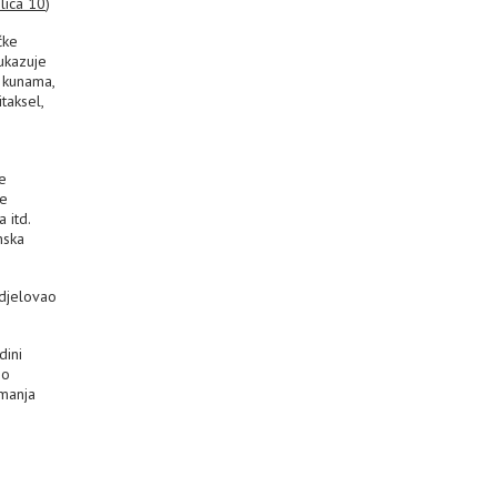
lica 10
)
čke
ukazuje
u kunama,
taksel,
ne
je
 itd.
nska
udjelovao
dini
go
 manja