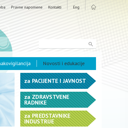
eba
Pravne napomene
Kontakti
Eng
akovigilancija
Novosti i edukacije
za
PACIJENTE I JAVNOST
za
ZDRAVSTVENE
RADNIKE
za
PREDSTAVNIKE
INDUSTRIJE