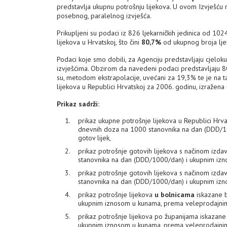
predstavlja ukupnu potrošnju lijekova. U ovom Izvješću 
posebnog, paralelnog izvješća.
Prikupljeni su podaci iz 826 ljekarničkih jedinica od 102
lijekova u Hrvatskoj, što čini
80,7%
od ukupnog broja ljek
Podaci koje smo dobili, za Agenciju predstavljaju cjelo
izvješćima. Obzirom da navedeni podaci predstavljaju 80,7
su, metodom ekstrapolacije, uvećani za 19,3% te je na t
lijekova u Republici Hrvatskoj za 2006. godinu, izražena
Prikaz sadrži:
prikaz ukupne potrošnje lijekova u Republici Hrva
dnevnih doza na 1000 stanovnika na dan (DDD/1
gotov lijek,
prikaz potrošnje gotovih lijekova s načinom izda
stanovnika na dan (DDD/1000/dan) i ukupnim izn
prikaz potrošnje gotovih lijekova s načinom izda
stanovnika na dan (DDD/1000/dan) i ukupnim izn
prikaz potrošnje lijekova
u bolnicama
iskazane b
ukupnim iznosom u kunama, prema veleprodajnim c
prikaz potrošnje lijekova po županijama iskazan
ukupnim iznosom u kunama, prema veleprodajnim c