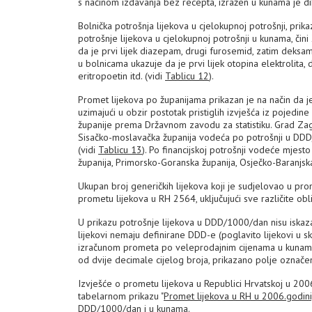
s načinom izdavanja bez recepta, izražen u kunama je diklo
Bolnička potrošnja lijekova u cjelokupnoj potrošnji, pr
potrošnje lijekova u cjelokupnoj potrošnji u kunama, č
da je prvi lijek diazepam, drugi furosemid, zatim deksam
u bolnicama ukazuje da je prvi lijek otopina elektrolita, d
eritropoetin itd. (vidi
Tablicu 12
).
Promet lijekova po županijama prikazan je na način da j
uzimajući u obzir postotak pristiglih izvješća iz pojedin
županije prema Državnom zavodu za statistiku. Grad Zagr
Sisačko-moslavačka županija vodeća po potrošnji u DDD/1
(vidi
Tablicu 13
). Po financijskoj potrošnji vodeće mjes
županija, Primorsko-Goranska županija, Osječko-Baranjska 
Ukupan broj generičkih lijekova koji je sudjelovao u pro
prometu lijekova u RH 2564, uključujući sve različite obl
U prikazu potrošnje lijekova u DDD/1000/dan nisu iskazan
lijekovi nemaju definirane DDD-e (poglavito lijekovi u sk
izračunom prometa po veleprodajnim cijenama u kunama. 
od dvije decimale cijelog broja, prikazano polje označe
Izvješće o prometu lijekova u Republici Hrvatskoj u 2006
tabelarnom prikazu "
Promet lijekova u RH u 2006.godin
DDD/1000/dan i u kunama.