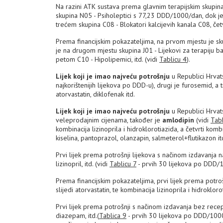
Na razini ATK sustava prema glavnim terapijskim skupin
skupina N05 - Psiholeptici s 77,23 DDD/1000/dan, dok je
trećem skupina C08 - Blokatori kalcijevih kanala C08, čet
Prema financijskim pokazateljima, na prvom mjestu je s
je na drugom mjestu skupina J01 - Lijekovi za terapiju bakt
petom C10 - Hipolipemici, itd. (vidi
Tablicu 4
).
Lijek koji je imao najveću potrošnju
u Republici Hrvat
najkorištenijih lijekova po DDD-u), drugi je furosemid, a tr
atorvastatin, diklofenak itd.
Lijek koji je imao najveću potrošnju
u Republici Hrvat
veleprodajnim cijenama, također je
amlodipin
(vidi
Tabl
kombinacija lizinoprila i hidroklorotiazida, a četvrti komb
kiselina, pantoprazol, olanzapin, salmeterol+flutikazon it
Prvi lijek prema potrošnji lijekova s načinom izdavanja
lizinopril, itd. (vidi
Tablicu 7
- prvih 30 lijekova po DDD/1
Prema financijskim pokazateljima, prvi lijek prema potro
slijedi atorvastatin, te kombinacija lizinoprila i hidrokloro
Prvi lijek prema potrošnji s načinom izdavanja bez recep
diazepam, itd.(
Tablica 9
- prvih 30 lijekova po DDD/1000/