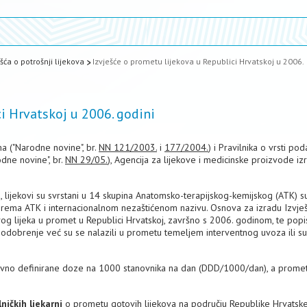
ešća o potrošnji lijekova
Izvješće o prometu lijekova u Republici Hrvatskoj u 2006.
ci Hrvatskoj u 2006. godini
a ("Narodne novine", br.
NN 121/2003.
i
177/2004.
) i Pravilnika o vrsti pod
dne novine", br.
NN 29/05.
), Agencija za lijekove i medicinske proizvode izr
, lijekovi su svrstani u 14 skupina Anatomsko-terapijskog-kemijskog (ATK) s
e prema ATK i internacionalnom nezaštićenom nazivu. Osnova za izradu Izvješ
og lijeka u promet u Republici Hrvatskoj, završno s 2006. godinom, te popi
ju odobrenje već su se nalazili u prometu temeljem interventnog uvoza ili su
nevno definirane doze na 1000 stanovnika na dan (DDD/1000/dan), a promet
.
lničkih ljekarni
o prometu gotovih lijekova na području Republike Hrvatske