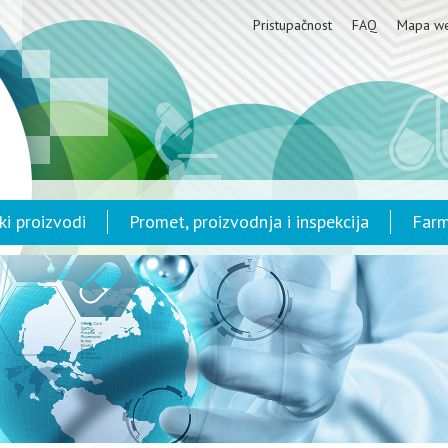
Pristupačnost
FAQ
Mapa w
ki proizvodi
Promet, proizvodnja i inspekcija
Farm