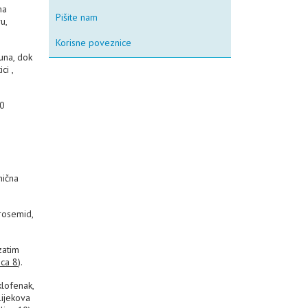
ma
Pišite nam
u,
Korisne poveznice
una, dok
ci ,
30
nična
rosemid,
zatim
ica 8
).
klofenak,
lijekova