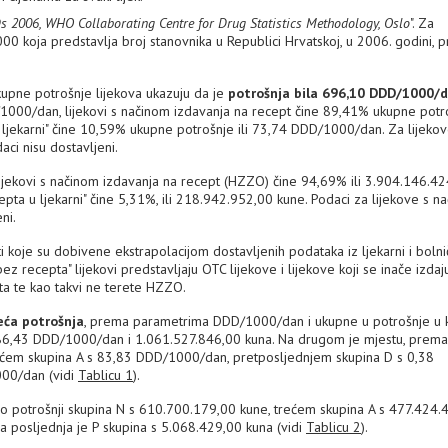
 2006, WHO Collaborating Centre for Drug Statistics Methodology, Oslo
". Za
0 koja predstavlja broj stanovnika u Republici Hrvatskoj, u 2006. godini, 
kupne potrošnje lijekova ukazuju da je
potrošnja bila 696,10 DDD/1000/
/1000/dan, lijekovi s načinom izdavanja na recept čine 89,41% ukupne potro
jekarni" čine 10,59% ukupne potrošnje ili 73,74 DDD/1000/dan. Za lijekov
aci nisu dostavljeni.
ijekovi s načinom izdavanja na recept (HZZO) čine 94,69% ili 3.904.146.4
pta u ljekarni" čine 5,31%, ili 218.942.952,00 kune. Podaci za lijekove s n
ni.
 koje su dobivene ekstrapolacijom dostavljenih podataka iz ljekarni i bolni
z recepta" lijekovi predstavljaju OTC lijekove i lijekove koji se inače izdaj
ata te kao takvi ne terete HZZO.
eća potrošnja
, prema parametrima DDD/1000/dan i ukupne u potrošnje u
86,43 DDD/1000/dan i 1.061.527.846,00 kuna. Na drugom je mjestu, prema
ćem skupina A s 83,83 DDD/1000/dan, pretposljednjem skupina D s 0,38
000/dan (vidi
Tablicu 1
).
o potrošnji skupina N s 610.700.179,00 kune, trećem skupina A s 477.424.
 a posljednja je P skupina s 5.068.429,00 kuna (vidi
Tablicu 2
).