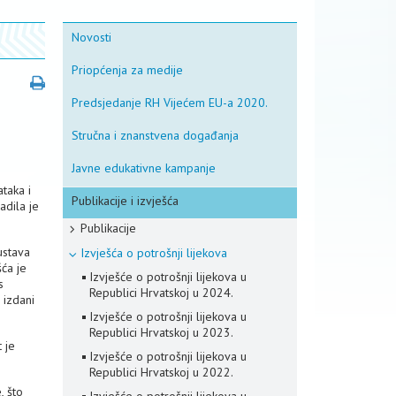
Novosti
Priopćenja za medije
Predsjedanje RH Vijećem EU-a 2020.
Stručna i znanstvena događanja
Javne edukativne kampanje
ataka i
Publikacije i izvješća
adila je
Publikacije
ustava
Izvješća o potrošnji lijekova
ća je
Izvješće o potrošnji lijekova u
s
Republici Hrvatskoj u 2024.
 izdani
Izvješće o potrošnji lijekova u
Republici Hrvatskoj u 2023.
 je
Izvješće o potrošnji lijekova u
Republici Hrvatskoj u 2022.
, što