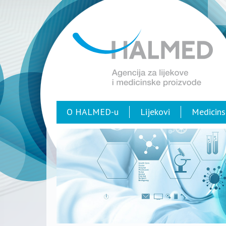
O HALMED-u
Lijekovi
Medicins