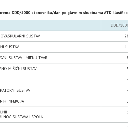
i prema DDD/1000 stanovnika/dan po glavnim skupinama ATK klasifika
DDD/100
DIOVASKULARNI SUSTAV
2
ANI SUSTAV
1
AVNI SUSTAV I MJENU TVARI
TANO-MIŠIĆNI SUSTAV
IRATORNI SUSTAV
NIH INFEKCIJA
OLNIH
TALNOG SUSTAVA I SPOLNI