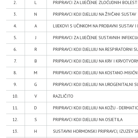
2.
L
PRIPRAVCI ZA LIJEČENJE ZLOĆUDNIH BOLES
3.
N
PRIPRAVCI KOJI DJELUJU NA ŽIVČANI SUSTAV
4.
A
LIJEKOVI S UČINKOM NA PROBAVNI SUSTAV I 
5.
J
PRIPRAVCI ZA LIJEČENJE SUSTAVNIH INFEKCIJ
6.
R
PRIPRAVCI KOJI DJELUJU NA RESPIRATORNI S
7.
B
PRIPRAVCI KOJI DJELUJU NA KRV I KRVOTVO
8.
M
PRIPRAVCI KOJI DJELUJU NA KOšTANO-MIšIĆN
9.
G
PRIPRAVCI KOJI DJELUJU NA UROGENITALNI 
10.
V
RAZLIČITO
11.
D
PRIPRAVCI KOJI DJELUJU NA KOŽU - DERMATIC
12.
S
PRIPRAVCI KOJI DJELUJU NA OSJETILA
13.
H
SUSTAVNI HORMONSKI PRIPRAVCI, IZUZEV