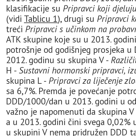
klasifikacije su
Pripravci koji djelu
(vidi
Tablicu 1
), drugi su
Pripravci k
treći
Pripravci s učinkom na probavn
ATK skupine koje su u 2013. godini
potrošnje od godišnjeg prosjeka 
2012. godinu su skupina V -
Različi
H -
Sustavni hormonski pripravci, i
skupina L -
Pripravci za liječenje z
sa 6,7%. Premda je povećanje potro
DDD/1000/dan u 2013. godini u od
važno je napomenuti da skupina V i
a u 2013. godini čini svega 0,02% 
u skupini V nema pridružen DDD ta