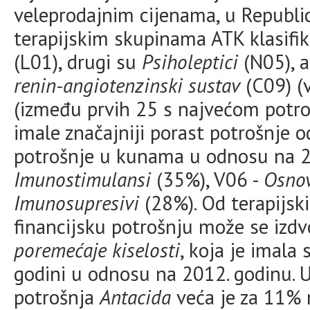
veleprodajnim cijenama, u Republic
terapijskim skupinama ATK klasifik
(L01), drugi su
Psiholeptici
(N05), a
renin-angiotenzinski sustav
(C09) (
(između prvih 25 s najvećom potro
imale značajniji porast potrošnje 
potrošnje u kunama u odnosu na 2
Imunostimulansi
(35%), V06 -
Osnov
Imunosupresivi
(28%). Od terapijsk
financijsku potrošnju može se izdv
poremećaje kiselosti
, koja je imala
godini u odnosu na 2012. godinu. 
potrošnja
Antacida
veća je za 11% n