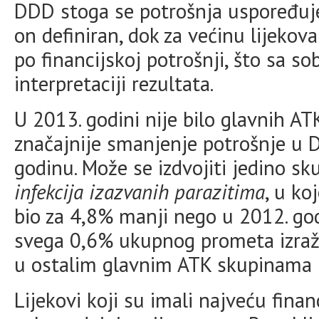
DDD stoga se potrošnja uspoređu
on definiran, dok za većinu lijekov
po financijskoj potrošnji, što sa s
interpretaciji rezultata.
U 2013. godini nije bilo glavnih AT
značajnije smanjenje potrošnje u
godinu. Može se izdvojiti jedino sk
infekcija izazvanih parazitima
, u k
bio za 4,8% manji nego u 2012. god
svega 0,6% ukupnog prometa izra
u ostalim glavnim ATK skupinama k
Lijekovi koji su imali najveću fina