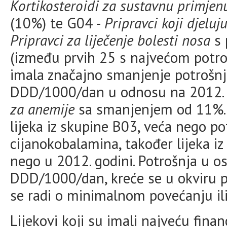
Kortikosteroidi za sustavnu primjen
(10%) te G04 -
Pripravci koji djelu
Pripravci za liječenje bolesti nosa
s 
(između prvih 25 s najvećom potro
imala značajno smanjenje potrošnj
DDD/1000/dan u odnosu na 2012. 
za anemije
sa smanjenjem od 11%. D
lijeka iz skupine B03, veća nego po
cijanokobalamina, također lijeka iz
nego u 2012. godini. Potrošnja u o
DDD/1000/dan, kreće se u okviru pr
se radi o minimalnom povećanju il
Lijekovi koji su imali najveću fina