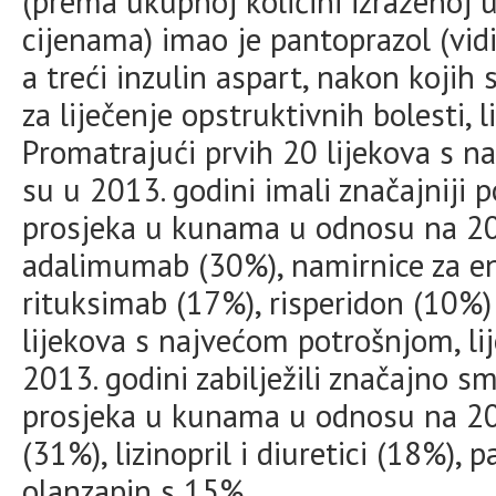
(prema ukupnoj količini izraženoj
cijenama) imao je pantoprazol (vid
a treći inzulin aspart, nakon kojih s
za liječenje opstruktivnih bolesti, li
Promatrajući prvih 20 lijekova s na
su u 2013. godini imali značajniji 
prosjeka u kunama u odnosu na 201
adalimumab (30%), namirnice za en
rituksimab (17%), risperidon (10%) 
lijekova s najvećom potrošnjom, lij
2013. godini zabilježili značajno s
prosjeka u kunama u odnosu na 20
(31%), lizinopril i diuretici (18%), 
olanzapin s 15%.