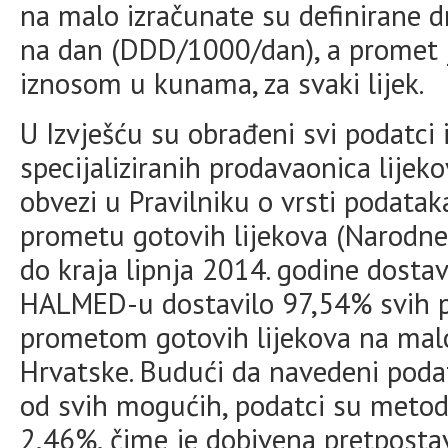
na malo izračunate su definirane 
na dan (DDD/1000/dan), a promet je
iznosom u kunama, za svaki lijek.
U Izvješću su obrađeni svi podatci iz
specijaliziranih prodavaonica lije
obvezi u Pravilniku o vrsti podataka
prometu gotovih lijekova (Narodne 
do kraja lipnja 2014. godine dostav
HALMED-u dostavilo 97,54% svih pr
prometom gotovih lijekova na mal
Hrvatske. Budući da navedeni podat
od svih mogućih, podatci su metod
2,46%, čime je dobivena pretposta