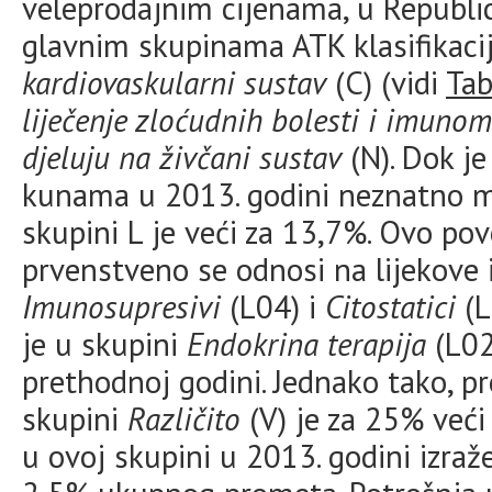
veleprodajnim cijenama, u Republic
glavnim skupinama ATK klasifikaci
kardiovaskularni sustav
(C) (vidi
Tab
liječenje zloćudnih bolesti i imuno
djeluju na živčani sustav
(N). Dok j
kunama u 2013. godini neznatno ma
skupini L je veći za 13,7%. Ovo po
prvenstveno se odnosi na lijekove 
Imunosupresivi
(L04) i
Citostatici
(L
je u skupini
Endokrina terapija
(L02
prethodnoj godini. Jednako tako, 
skupini
Različito
(V) je za 25% veći
u ovoj skupini u 2013. godini izr