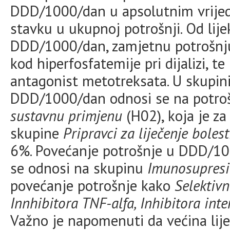
DDD/1000/dan u apsolutnim vrijed
stavku u ukupnoj potrošnji. Od lijek
DDD/1000/dan, zamjetnu potrošnju 
kod hiperfosfatemije pri dijalizi, te 
antagonist metotreksata. U skupini
DDD/1000/dan odnosi se na potro
sustavnu primjenu
(H02), koja je za
skupine
Pripravci za liječenje bolest
6%. Povećanje potrošnje u DDD/10
se odnosi na skupinu
Imunosupresi
povećanje potrošnje kako
Selektiv
Innhibitora TNF-alfa, Inhibitora inte
Važno je napomenuti da većina lij