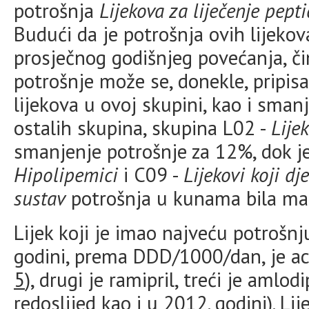
potrošnja
Lijekova za liječenje pep
Budući da je potrošnja ovih lijek
prosječnog godišnjeg povećanja, či
potrošnje može se, donekle, pripisa
lijekova u ovoj skupini, kao i smanj
ostalih skupina, skupina L02 -
Lije
smanjenje potrošnje za 12%, dok je
Hipolipemici
i C09 -
Lijekovi koji d
sustav
potrošnja u kunama bila ma
Lijek koji je imao najveću potrošnj
godini, prema DDD/1000/dan, je acet
5
), drugi je ramipril, treći je amlod
redoslijed kao i u 2012. godini). Li