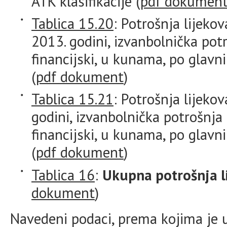
ATK klasifikacije (
pdf dokumen
Tablica 15.20
: Potrošnja lijeko
2013. godini, izvanbolnička po
financijski, u kunama, po glavn
(
pdf dokument
)
Tablica 15.21
: Potrošnja lijeko
godini, izvanbolnička potrošnj
financijski, u kunama, po glavn
(
pdf dokument
)
Tablica 16
:
Ukupna potrošnja l
dokument
)
Navedeni podaci, prema kojima je 