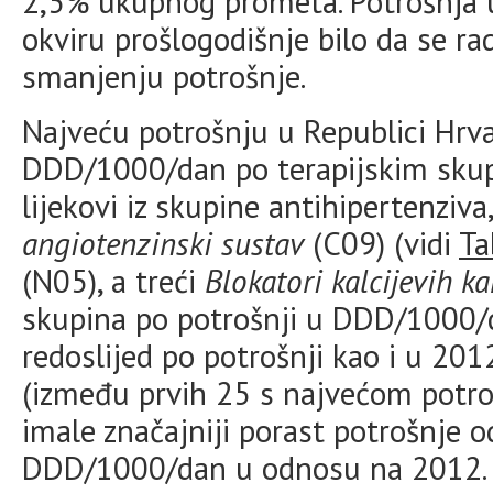
2,5% ukupnog prometa. Potrošnja 
okviru prošlogodišnje bilo da se r
smanjenju potrošnje.
Najveću potrošnju u Republici Hrva
DDD/1000/dan po terapijskim skupi
lijekovi iz skupine antihipertenziva,
angiotenzinski sustav
(C09) (vidi
Ta
(N05), a treći
Blokatori kalcijevih k
skupina po potrošnji u DDD/1000/d
redoslijed po potrošnji kao i u 2012
(između prvih 25 s najvećom potro
imale značajniji porast potrošnje o
DDD/1000/dan u odnosu na 2012. 