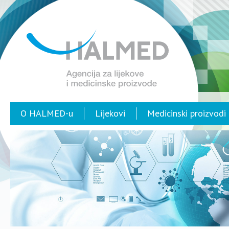
O HALMED-u
Lijekovi
Medicinski proizvodi