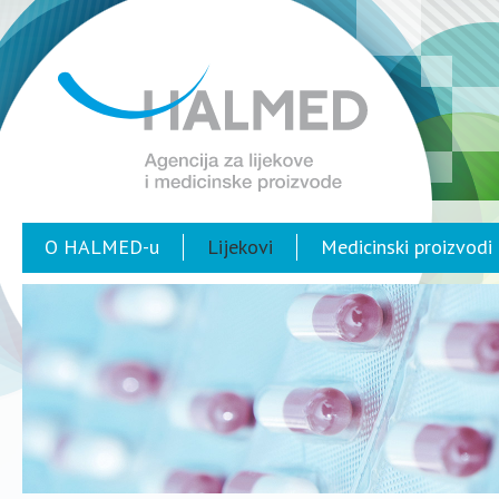
O HALMED-u
Lijekovi
Medicinski proizvodi