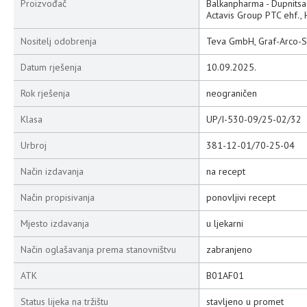
Proizvođač
Balkanpharma - Dupnitsa
Actavis Group PTC ehf., 
Nositelj odobrenja
Teva GmbH, Graf-Arco-S
Datum rješenja
10.09.2025.
Rok rješenja
neograničen
Klasa
UP/I-530-09/25-02/32
Urbroj
381-12-01/70-25-04
Način izdavanja
na recept
Način propisivanja
ponovljivi recept
Mjesto izdavanja
u ljekarni
Način oglašavanja prema stanovništvu
zabranjeno
ATK
B01AF01
Status lijeka na tržištu
stavljeno u promet