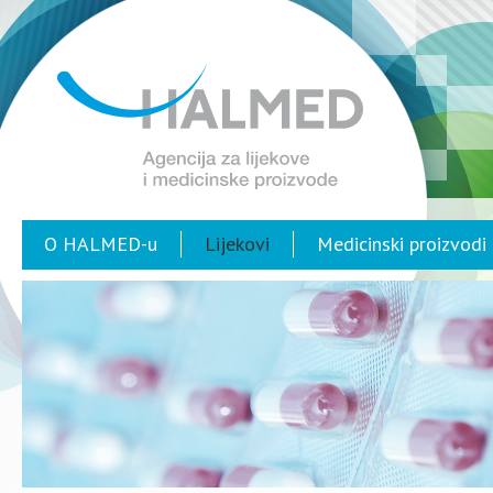
O HALMED-u
Lijekovi
Medicinski proizvodi