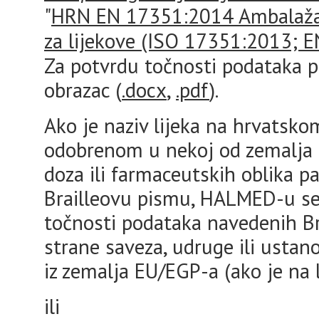
"
HRN EN 17351:2014 Ambalaža -
za lijekove (ISO 17351:2013; 
Za potvrdu točnosti podataka po
obrazac (
.docx
,
.pdf
).
Ako je naziv lijeka na hrvatskom
odobrenom u nekoj od zemalja 
doza ili farmaceutskih oblika pa
Brailleovu pismu, HALMED-u se
točnosti podataka navedenih B
strane saveza, udruge ili ustano
iz zemalja EU/EGP-a (ako je na 
ili