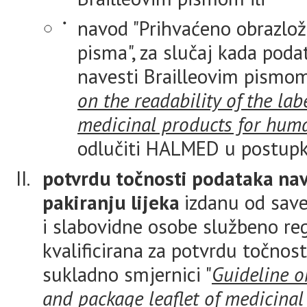
navod "Prihvaćeno obrazlož
pisma", za slučaj kada pod
navesti Brailleovim pismom
on the readability of the lab
medicinal products for hum
odlučiti HALMED u postupk
potvrdu točnosti podataka na
pakiranju lijeka
izdanu od save
i slabovidne osobe službeno reg
kvalificirana za potvrdu točnos
sukladno smjernici "
Guideline on
and package leaflet of medicina