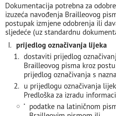
Dokumentacija potrebna za odobren
izuzeća navođenja Brailleovog pism
postupak izmjene odobrenja ili dav
sljedeće (uz standardnu dokumenta
prijedlog označivanja lijeka
dostaviti prijedlog označivanj
Brailleovog pisma kroz postu
prijedlog označivanja s nazn
u prijedlogu označivanja lije
Predloška za izradu informacij
podatke na latiničnom pismu
Brailleovim pismom ili