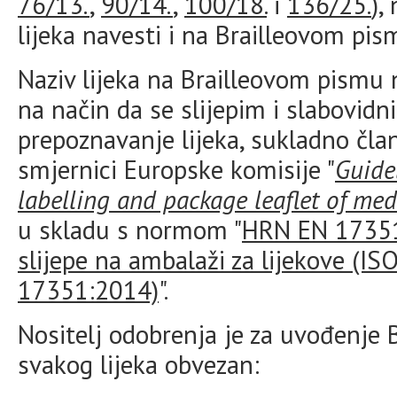
76/13.
,
90/14.
,
100/18.
i
136/25.
),
lijeka navesti i na Brailleovom pis
Naziv lijeka na Brailleovom pismu 
na način da se slijepim i slabovi
prepoznavanje lijeka, sukladno čla
smjernici Europske komisije "
Guidel
labelling and package leaflet of me
u skladu s normom "
HRN EN 17351
slijepe na ambalaži za lijekove (I
17351:2014)
".
Nositelj odobrenja je za uvođenje 
svakog lijeka obvezan: