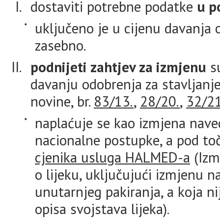
dostaviti potrebne podatke
u p
uključeno je u cijenu davanja 
zasebno.
podnijeti zahtjev za izmjenu
su
davanju odobrenja za stavljanj
novine, br.
83/13.
,
28/20.
,
32/21
naplaćuje se kao izmjena nave
nacionalne postupke, a pod t
cjenika usluga HALMED-a
(Izmj
o lijeku, uključujući izmjenu na
unutarnjeg pakiranja, a koja 
opisa svojstava lijeka).