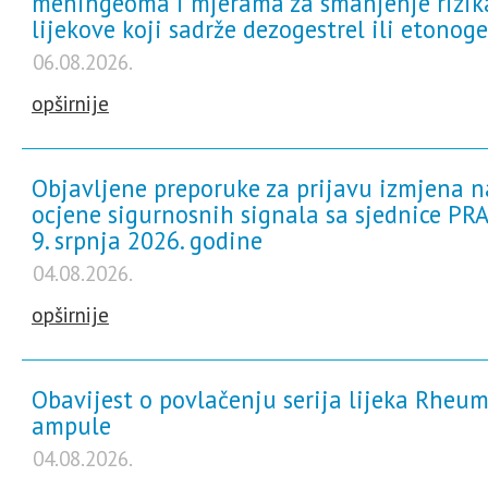
meningeoma i mjerama za smanjenje rizik
za samotestiranje
lijekove koji sadrže dezogestrel ili etonoge
Sve informacije i novosti
06.08.2026.
opširnije
Objavljene preporuke za prijavu izmjena n
ocjene sigurnosnih signala sa sjednice PRA
9. srpnja 2026. godine
04.08.2026.
opširnije
Obavijest o povlačenju serija lijeka Rheum
ampule
04.08.2026.