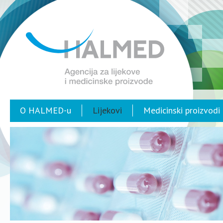
O HALMED-u
Lijekovi
Medicinski proizvodi