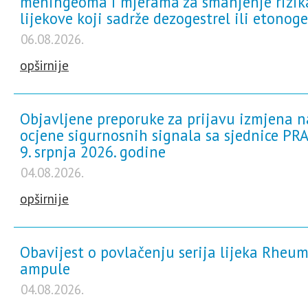
meningeoma i mjerama za smanjenje rizik
za samotestiranje
lijekove koji sadrže dezogestrel ili etonoge
Sve informacije i novosti
06.08.2026.
opširnije
Objavljene preporuke za prijavu izmjena n
ocjene sigurnosnih signala sa sjednice PRA
9. srpnja 2026. godine
04.08.2026.
opširnije
Obavijest o povlačenju serija lijeka Rheum
ampule
04.08.2026.