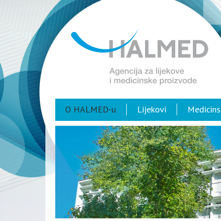
O HALMED-u
Lijekovi
Medicins