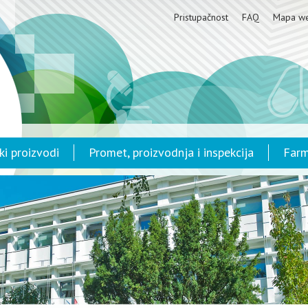
Pristupačnost
FAQ
Mapa w
ki proizvodi
Promet, proizvodnja i inspekcija
Farm