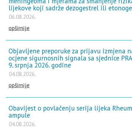
meningeoma i mjerama za smanjenje rizik
za samotestiranje
lijekove koji sadrže dezogestrel ili etonoge
Sve informacije i novosti
06.08.2026.
opširnije
Objavljene preporuke za prijavu izmjena n
ocjene sigurnosnih signala sa sjednice PRA
9. srpnja 2026. godine
04.08.2026.
opširnije
Obavijest o povlačenju serija lijeka Rheum
ampule
04.08.2026.